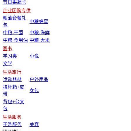
节日果蔬卡
企业团购专供
粮油套餐礼
中粮蜂蜜
包
中粮-干菌
中粮-海鲜
中粮-食用油
中粮-大米
图书
学习类
小说
文学
生活旅行
运动器材
户外用品
拉杆箱+皮
女包
带
背包+公文
包
生活服务
干洗服务
美容