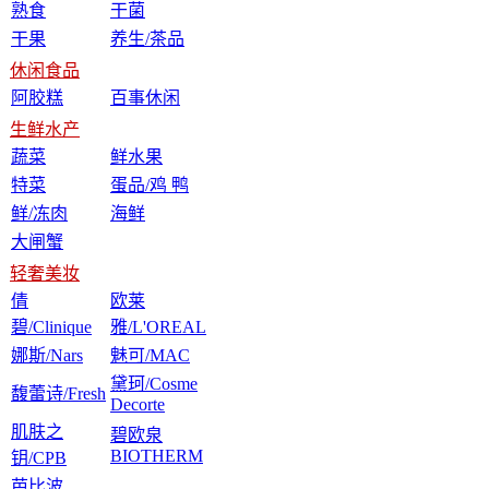
熟食
干菌
干果
养生/茶品
休闲食品
阿胶糕
百事休闲
生鲜水产
蔬菜
鲜水果
特菜
蛋品/鸡 鸭
鲜/冻肉
海鲜
大闸蟹
轻奢美妆
倩
欧莱
碧/Clinique
雅/L'OREAL
娜斯/Nars
魅可/MAC
黛珂/Cosme
馥蕾诗/Fresh
Decorte
肌肤之
碧欧泉
BIOTHERM
钥/CPB
芭比波