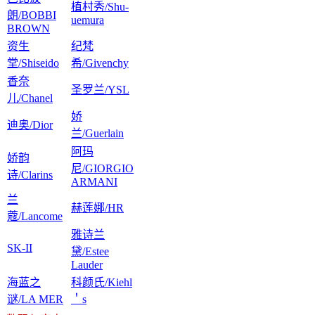
植村秀/Shu-
朗/BOBBI
uemura
BROWN
资生
纪梵
堂/Shiseido
希/Givenchy
香奈
圣罗兰/YSL
儿/Chanel
娇
迪奥/Dior
兰/Guerlain
阿玛
娇韵
尼/GIORGIO
诗/Clarins
ARMANI
兰
赫莲娜/HR
蔻/Lancome
雅诗兰
SK-II
黛/Estee
Lauder
海蓝之
科颜氏/Kiehl
谜/LA MER
＇s