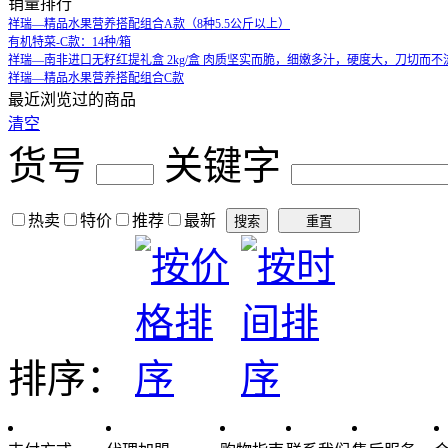
销量排行
祥瑞—精品水果营养搭配组合A款（8种5.5公斤以上）
有机特菜-C款：14种/箱
祥瑞—南非进口无籽红提礼盒 2kg/盒 肉质坚实而脆，细嫩多汁，硬度大，刀切而
祥瑞—精品水果营养搭配组合C款
最近浏览过的商品
清空
货号
关键字
热卖
特价
推荐
最新
排序：