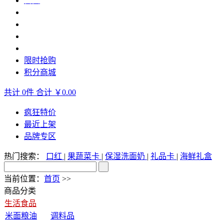
首页
生活食品
休闲食品
生鲜水产
轻奢美妆
限时抢购
积分商城
共计
0
件
合计
￥0.00
疯狂特价
最近上架
品牌专区
热门搜索：
口红
|
果蔬菜卡
|
保湿洗面奶
|
礼品卡
|
海鲜礼盒
当前位置：
首页
>>
商品分类
生活食品
米面粮油
调料品