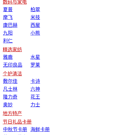
数码与家电
夏普
柏翠
摩飞
米技
康巴赫
西屋
九阳
小熊
利仁
精选家纺
雅鹿
水星
无印良品
罗莱
个护清洁
敷尔佳
卡诗
凡士林
六神
隆力奇
花王
奥妙
力士
地方特产
节日礼品卡册
中秋节卡册
海鲜卡册