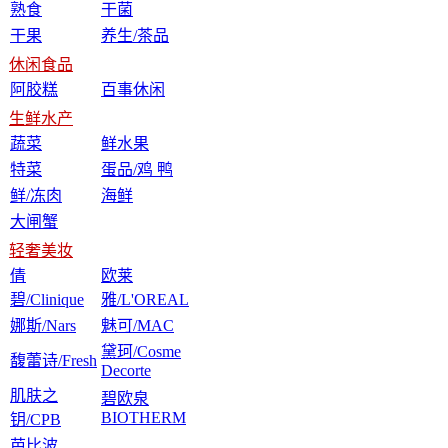
熟食
干菌
干果
养生/茶品
休闲食品
阿胶糕
百事休闲
生鲜水产
蔬菜
鲜水果
特菜
蛋品/鸡 鸭
鲜/冻肉
海鲜
大闸蟹
轻奢美妆
倩
欧莱
碧/Clinique
雅/L'OREAL
娜斯/Nars
魅可/MAC
黛珂/Cosme
馥蕾诗/Fresh
Decorte
肌肤之
碧欧泉
BIOTHERM
钥/CPB
芭比波