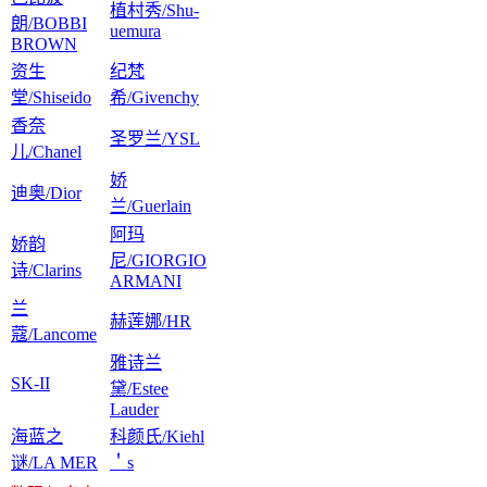
植村秀/Shu-
朗/BOBBI
uemura
BROWN
资生
纪梵
堂/Shiseido
希/Givenchy
香奈
圣罗兰/YSL
儿/Chanel
娇
迪奥/Dior
兰/Guerlain
阿玛
娇韵
尼/GIORGIO
诗/Clarins
ARMANI
兰
赫莲娜/HR
蔻/Lancome
雅诗兰
SK-II
黛/Estee
Lauder
海蓝之
科颜氏/Kiehl
谜/LA MER
＇s