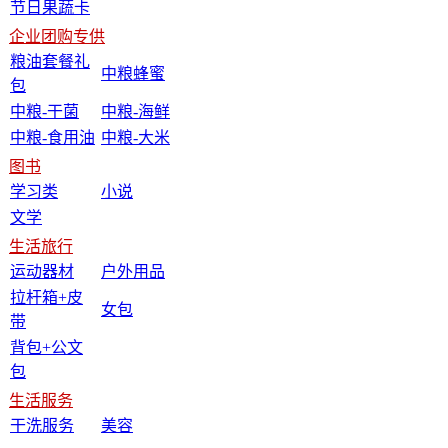
节日果蔬卡
企业团购专供
粮油套餐礼
中粮蜂蜜
包
中粮-干菌
中粮-海鲜
中粮-食用油
中粮-大米
图书
学习类
小说
文学
生活旅行
运动器材
户外用品
拉杆箱+皮
女包
带
背包+公文
包
生活服务
干洗服务
美容