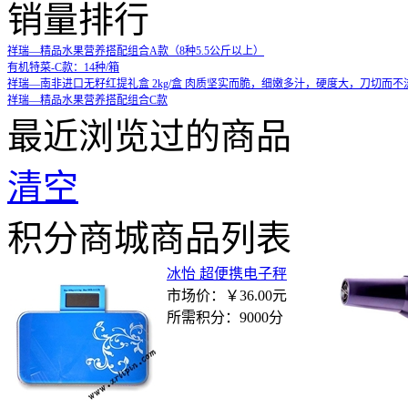
销量排行
祥瑞—精品水果营养搭配组合A款（8种5.5公斤以上）
有机特菜-C款：14种/箱
祥瑞—南非进口无籽红提礼盒 2kg/盒 肉质坚实而脆，细嫩多汁，硬度大，刀切而
祥瑞—精品水果营养搭配组合C款
最近浏览过的商品
清空
积分商城商品列表
冰怡 超便携电子秤
市场价：
￥36.00元
所需积分：
9000分