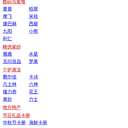
数码与家电
夏普
柏翠
摩飞
米技
康巴赫
西屋
九阳
小熊
利仁
精选家纺
雅鹿
水星
无印良品
罗莱
个护清洁
敷尔佳
卡诗
凡士林
六神
隆力奇
花王
奥妙
力士
地方特产
节日礼品卡册
中秋节卡册
海鲜卡册