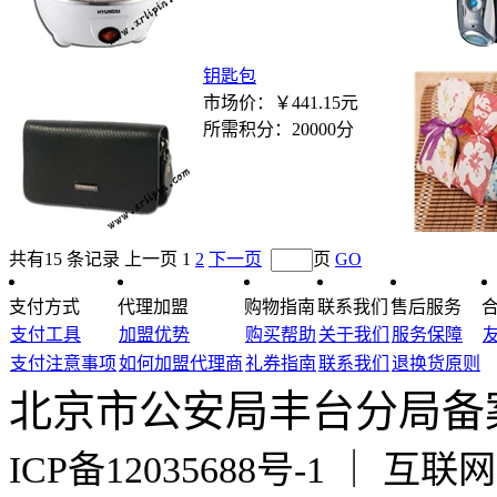
钥匙包
市场价：
￥441.15元
所需积分：
20000分
共有15 条记录
上一页
1
2
下一页
页
GO
支付方式
代理加盟
购物指南
联系我们
售后服务
支付工具
加盟优势
购买帮助
关于我们
服务保障
支付注意事项
如何加盟代理商
礼券指南
联系我们
退换货原则
北京市公安局丰台分局备案编号
ICP备12035688号-1 ｜ 互