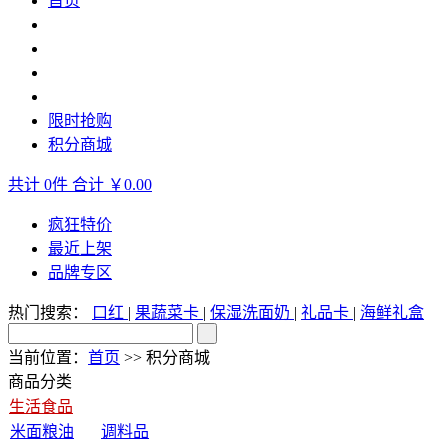
首页
生活食品
休闲食品
生鲜水产
轻奢美妆
限时抢购
积分商城
共计
0
件
合计
￥0.00
疯狂特价
最近上架
品牌专区
热门搜索：
口红
|
果蔬菜卡
|
保湿洗面奶
|
礼品卡
|
海鲜礼盒
当前位置：
首页
>> 积分商城
商品分类
生活食品
米面粮油
调料品